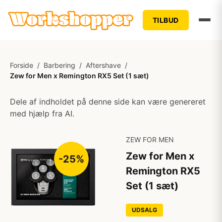
TILBUD
Forside
/
Barbering
/
Aftershave
/
Zew for Men x Remington RX5 Set (1 sæt)
Dele af indholdet på denne side kan være genereret
med hjælp fra AI.
ZEW FOR MEN
Zew for Men x
-25%
Remington RX5
Set (1 sæt)
UDSALG