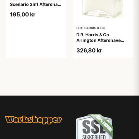
Scenario 2in1 Aftershave
Balm & Face Cream (50
195,00 kr
ml)
D.R. HARRIS & CO.
D.R. Harris & Co.
Arlington Aftershave
Milk (100 ml)
326,80 kr