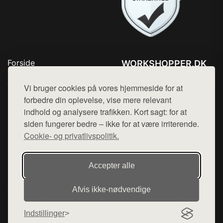
Forside
WORKSHOPPER.DK
Produkter
Tlf. 78768672
Top Rabatter
Vi bruger cookies på vores hjemmeside for at
Mail:
hej@want.dk
Kontakt
forbedre din oplevelse, vise mere relevant
indhold og analysere trafikken. Kort sagt: for at
Cookie- og privatlivspolitik
siden fungerer bedre – ikke for at være irriterende.
Cookie- og privatlivspolitik.
Denne side er en del af want.dk, der udgiver en række
Accepter alle
hjemmesider med præsentation af forskellige produkter fra
diverse webshops. Der sælges ikke varer fra denne side - vi
Afvis ikke‑nødvendige
henviser til de shops, som sælger varen. Vi har heller ikke
varerne på lager.
Indstillinger