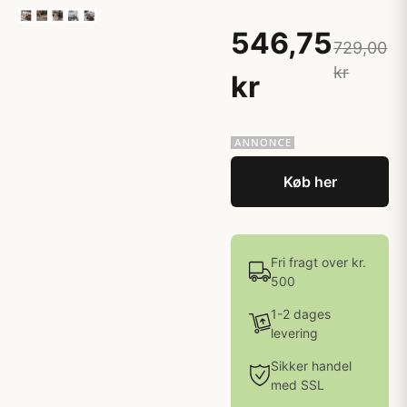
546,75
729,00
kr
kr
Køb her
Fri fragt over kr.
500
1-2 dages
levering
Sikker handel
med SSL