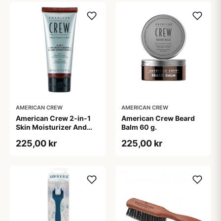
AMERICAN CREW
AMERICAN CREW
American Crew 2-in-1
American Crew Beard
Skin Moisturizer And
Balm 60 g.
Beard Conditioner (100
225,00 kr
225,00 kr
ml)