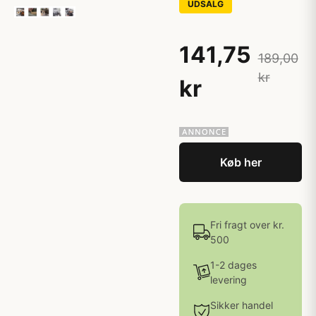
UDSALG
141,75
189,00
kr
kr
Køb her
Fri fragt over kr.
500
1-2 dages
levering
Sikker handel