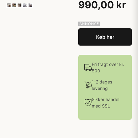
990,00 kr
Køb her
Fri fragt over kr.
500
1-2 dages
levering
Sikker handel
med SSL