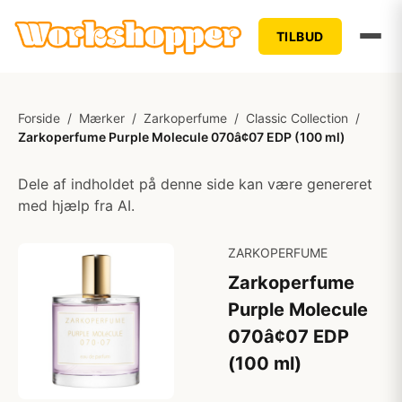
TILBUD
Forside
/
Mærker
/
Zarkoperfume
/
Classic Collection
/
Zarkoperfume Purple Molecule 070â¢07 EDP (100 ml)
Dele af indholdet på denne side kan være genereret
med hjælp fra AI.
ZARKOPERFUME
Zarkoperfume
Purple Molecule
070â¢07 EDP
(100 ml)