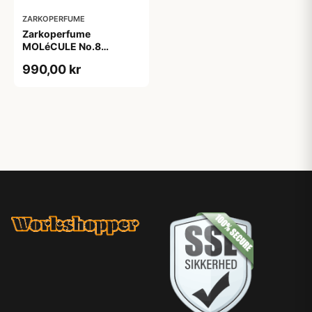
ZARKOPERFUME
Zarkoperfume
MOLéCULE No.8
Wooden Chips EDP (100
990,00 kr
ml)