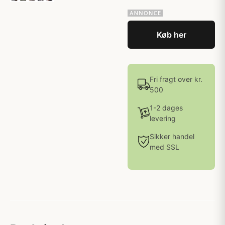
Køb her
Fri fragt over kr.
500
1-2 dages
levering
Sikker handel
med SSL