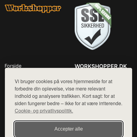
Forside
WORKSHOPPER.DK
Produkter
Tlf. 78768672
Top Rabatter
Vi bruger cookies på vores hjemmeside for at
Mail:
hej@want.dk
Kontakt
forbedre din oplevelse, vise mere relevant
indhold og analysere trafikken. Kort sagt: for at
Cookie- og privatlivspolitik
siden fungerer bedre – ikke for at være irriterende.
Cookie- og privatlivspolitik.
Denne side er en del af want.dk, der udgiver en række
Accepter alle
hjemmesider med præsentation af forskellige produkter fra