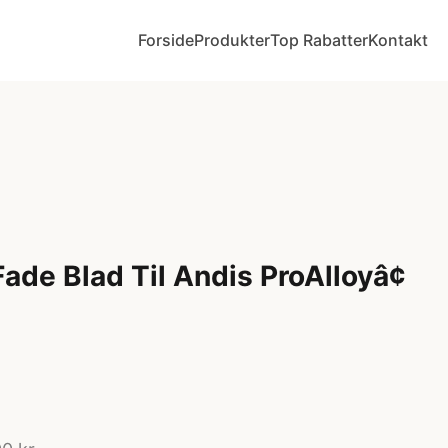
Forside
Produkter
Top Rabatter
Kontakt
ade Blad Til Andis ProAlloyâ¢