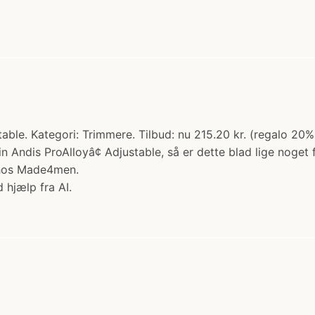
able. Kategori: Trimmere. Tilbud: nu 215.20 kr. (regalo 20% 
 Andis ProAlloyâ¢ Adjustable, så er dette blad lige noget 
b hos Made4men.
 hjælp fra AI.