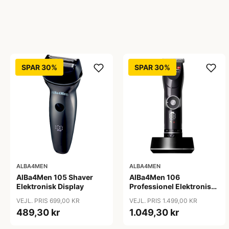
SPAR 30%
SPAR 30%
ALBA4MEN
ALBA4MEN
AlBa4Men 105 Shaver
AlBa4Men 106
Elektronisk Display
Professionel Elektronisk
Hårklipper
VEJL. PRIS 699,00 KR
VEJL. PRIS 1.499,00 KR
489,30 kr
1.049,30 kr