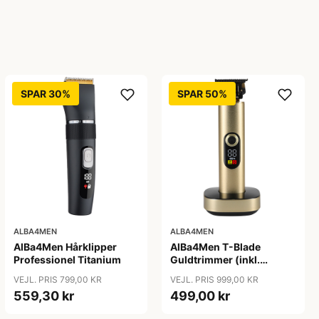
SPAR 30%
SPAR 50%
ALBA4MEN
ALBA4MEN
AlBa4Men Hårklipper
AlBa4Men T-Blade
Professionel Titanium
Guldtrimmer (inkl.
Ladestander)
VEJL. PRIS 799,00 KR
VEJL. PRIS 999,00 KR
559,30 kr
499,00 kr