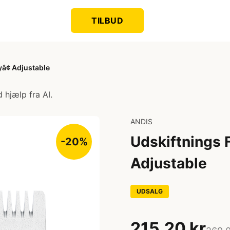
TILBUD
yâ¢ Adjustable
 hjælp fra AI.
ANDIS
Udskiftnings F
-20%
Adjustable
UDSALG
215,20 kr