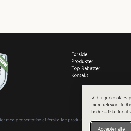
Forside
Produkter
Top Rabatter
Kontakt
Vi bruger cookies p
mere relevant indho
bedre – ikke for at 
r med præsentation af forskellige produkter fra diverse webshops. De
Accepter alle