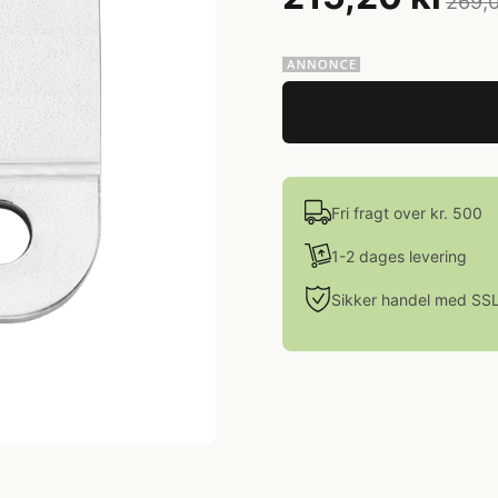
269,0
Fri fragt over kr. 500
1-2 dages levering
Sikker handel med SS