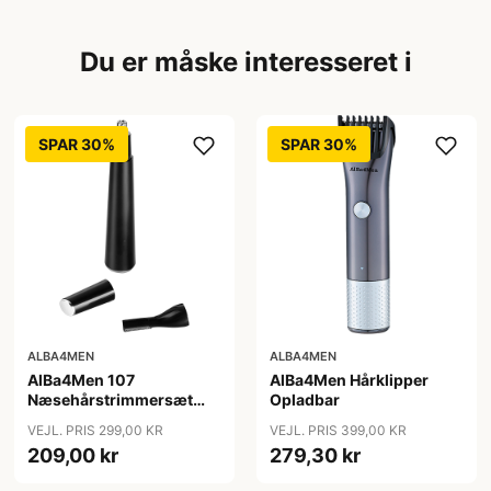
Du er måske interesseret i
SPAR 30%
SPAR 30%
ALBA4MEN
ALBA4MEN
AlBa4Men 107
AlBa4Men Hårklipper
Næsehårstrimmersæt
Opladbar
Opladbar
VEJL. PRIS 299,00 KR
VEJL. PRIS 399,00 KR
209,00 kr
279,30 kr