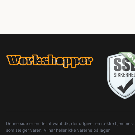
Denne side er en del af want.dk, der udgiver en række hjemmeside
som sælger varen. Vi har heller ikke varerne på lager.