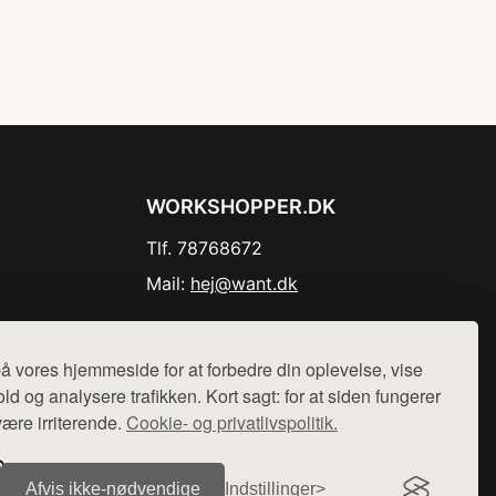
WORKSHOPPER.DK
Tlf. 78768672
Mail:
hej@want.dk
Cookie- og privatlivspolitik
å vores hjemmeside for at forbedre din oplevelse, vise
ld og analysere trafikken. Kort sagt: for at siden fungerer
være irriterende.
Cookie- og privatlivspolitik.
r sælges ikke varer fra denne side - vi henviser til de shops,
Afvis ikke‑nødvendige
Indstillinger