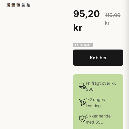
95,20
119,00
kr
kr
Køb her
Fri fragt over kr.
500
1-2 dages
levering
Sikker handel
med SSL