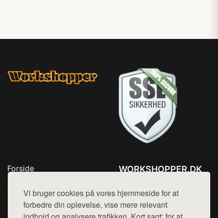
Forside
WORKSHOPPER.DK
Produkter
Tlf. 78768672
Top Rabatter
Vi bruger cookies på vores hjemmeside for at
Mail:
hej@want.dk
Kontakt
forbedre din oplevelse, vise mere relevant
indhold og analysere trafikken. Kort sagt: for at