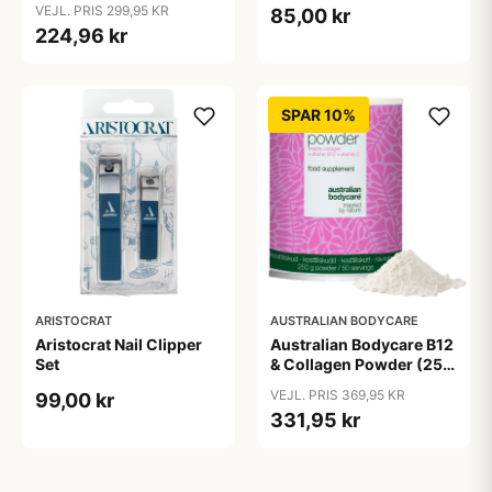
VEJL. PRIS 299,95 KR
85,00 kr
224,96 kr
SPAR 10%
ARISTOCRAT
AUSTRALIAN BODYCARE
Aristocrat Nail Clipper
Australian Bodycare B12
Set
& Collagen Powder (250
g)
VEJL. PRIS 369,95 KR
99,00 kr
331,95 kr