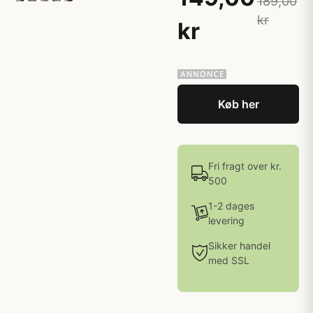
189,00
kr
kr
Køb her
Fri fragt over kr.
500
1-2 dages
levering
Sikker handel
med SSL