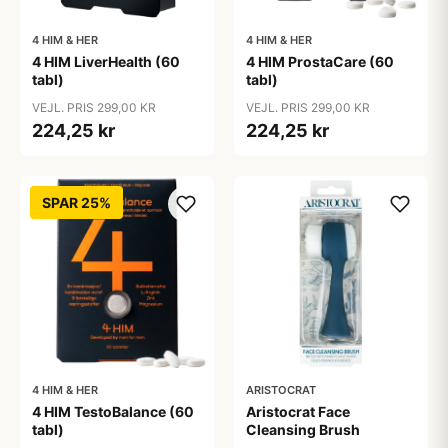
4 HIM & HER
4 HIM & HER
4 HIM LiverHealth (60
4 HIM ProstaCare (60
tabl)
tabl)
VEJL. PRIS 299,00 KR
VEJL. PRIS 299,00 KR
224,25 kr
224,25 kr
SPAR 25%
4 HIM & HER
ARISTOCRAT
4 HIM TestoBalance (60
Aristocrat Face
tabl)
Cleansing Brush