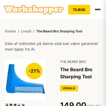
TILBUD
Forside
/
Livsstil
/
The Beard Bro Sharping Tool
Dele af indholdet på denne side kan være genereret
med hjælp fra AI.
THE BEARD BRO
The Beard Bro
-21%
Sharping Tool
UDSALG
149,00