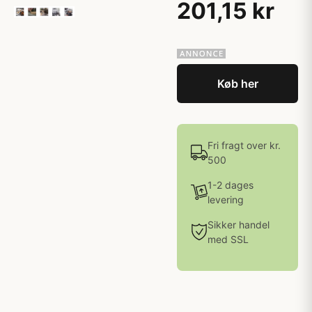
201,15 kr
Køb her
Fri fragt over kr.
500
1-2 dages
levering
Sikker handel
med SSL