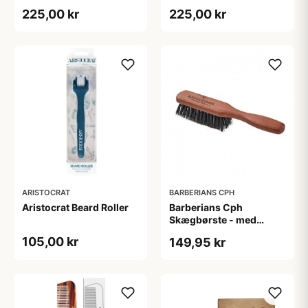
Beard Conditioner (100
225,00 kr
225,00 kr
ml)
ARISTOCRAT
BARBERIANS CPH
Aristocrat Beard Roller
Barberians Cph
Skægbørste - med
håndtag
105,00 kr
149,95 kr