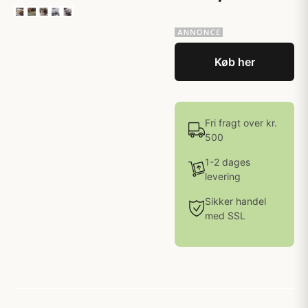
Køb her
Fri fragt over kr.
500
1-2 dages
levering
Sikker handel
med SSL