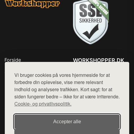
Forside
WORKSHOPPER.DK
Produkter
Tlf. 78768672
Top Rabatter
Vi bruger cookies på vores hjemmeside for at
Mail:
hej@want.dk
Kontakt
forbedre din oplevelse, vise mere relevant
indhold og analysere trafikken. Kort sagt: for at
Cookie- og privatlivspolitik
siden fungerer bedre – ikke for at være irriterende.
Cookie- og privatlivspolitik.
Denne side er en del af want.dk, der udgiver en række
Accepter alle
hjemmesider med præsentation af forskellige produkter fra