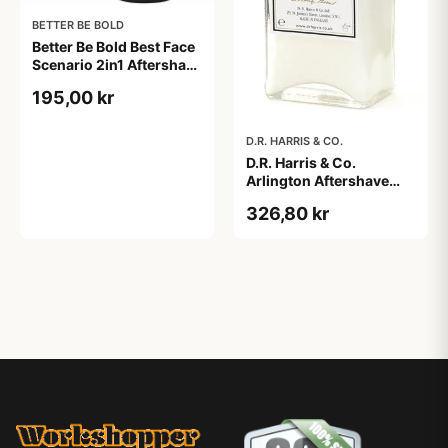
BETTER BE BOLD
Better Be Bold Best Face
Scenario 2in1 Aftershave
Balm & Face Cream (50
195,00 kr
ml)
D.R. HARRIS & CO.
D.R. Harris & Co.
Arlington Aftershave
Milk (100 ml)
326,80 kr