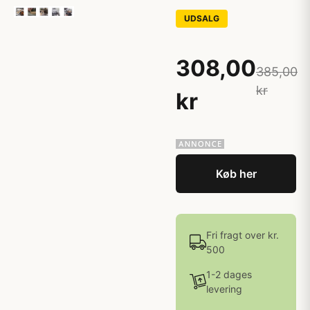
UDSALG
308,00
385,00
kr
kr
Køb her
Fri fragt over kr.
500
1-2 dages
levering