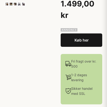
1.499,00
kr
Køb her
Fri fragt over kr.
500
1-2 dages
levering
Sikker handel
med SSL