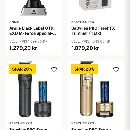
ANDIS
BABYLISS PRO
Andis Black Label GTX-
BaByliss PRO FreshFX
EXO M-Force Special-
Trimmer (1 stk)
Edition Cordless Li
VEJL. PRIS 1.599,00 KR
VEJL. PRIS 1.349,00 KR
Trimmer
1.279,20 kr
1.079,20 kr
SPAR 20%
SPAR 20%
BABYLISS PRO
BABYLISS PRO
Babyliss PRO Fxone
Babyliss PRO Fxone