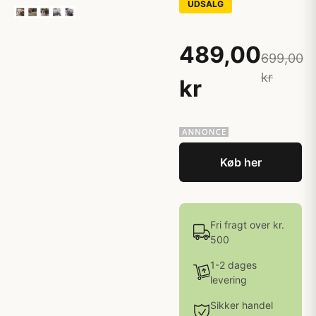
UDSALG
489,00
699,00
kr
kr
Køb her
Fri fragt over kr.
500
1-2 dages
levering
Sikker handel