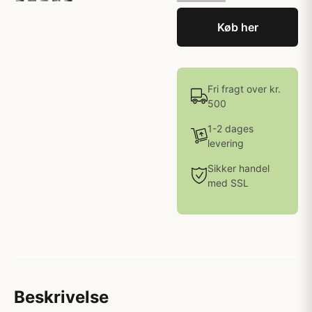
Køb her
Fri fragt over kr.
500
1-2 dages
levering
Sikker handel
med SSL
Beskrivelse