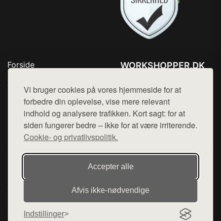
Forside
WORKSHOPPER.DK
Produkter
Tlf. 78768672
Top Rabatter
Vi bruger cookies på vores hjemmeside for at
Mail:
hej@want.dk
Kontakt
forbedre din oplevelse, vise mere relevant
indhold og analysere trafikken. Kort sagt: for at
Cookie- og privatlivspolitik
siden fungerer bedre – ikke for at være irriterende.
Cookie- og privatlivspolitik.
Denne side er en del af want.dk, der udgiver en række
Accepter alle
hjemmesider med præsentation af forskellige produkter fra
diverse webshops. Der sælges ikke varer fra denne side - vi
Afvis ikke‑nødvendige
henviser til de shops, som sælger varen. Vi har heller ikke
varerne på lager.
Indstillinger