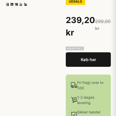
UDSALG
239,20
299,00
kr
kr
Køb her
Fri fragt over kr.
500
1-2 dages
levering
Sikker handel