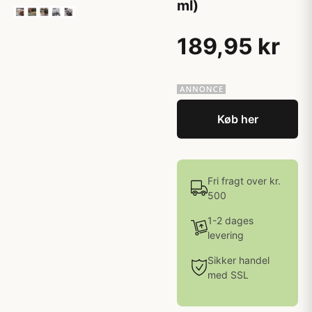
ml)
189,95 kr
Køb her
Fri fragt over kr.
500
1-2 dages
levering
Sikker handel
med SSL