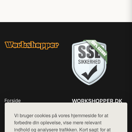
Forside
WORKSHOPPER.DK
Produkter
Tlf. 78768672
Top Rabatter
Vi bruger cookies på vores hjemmeside for at
Mail:
hej@want.dk
Kontakt
forbedre din oplevelse, vise mere relevant
indhold og analysere trafikken. Kort sagt: for at