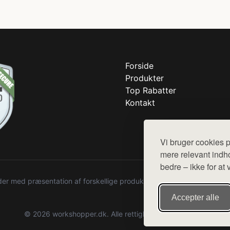
Forside
Produkter
Top Rabatter
Kontakt
Vi bruger cookies p
mere relevant indho
bedre – ikke for at 
r med præsentation af forskellige produkter fra diverse webshops. De
Accepter alle
© 2026 workshopper.dk. Alle rettigheder forbeholdes.