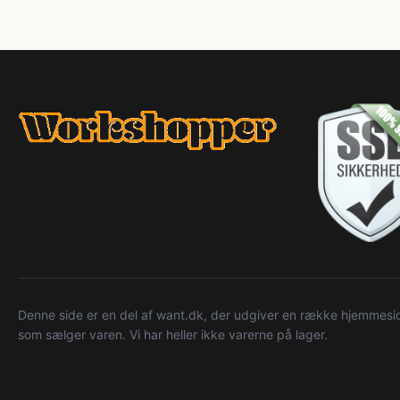
Denne side er en del af want.dk, der udgiver en række hjemmeside
som sælger varen. Vi har heller ikke varerne på lager.