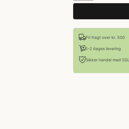
Fri fragt over kr. 500
1-2 dages levering
Sikker handel med SS