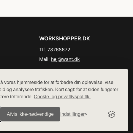
WORKSHOPPER.DK
Tlf. 78768672
Mail:
hej@want.dk
Cookie- og privatlivspolitik
å vores hjemmeside for at forbedre din oplevelse, vise
ld og analysere trafikken. Kort sagt: for at siden fungerer
være irriterende.
Cookie- og privatlivspolitik.
r sælges ikke varer fra denne side - vi henviser til de shops,
Afvis ikke‑nødvendige
Indstillinger