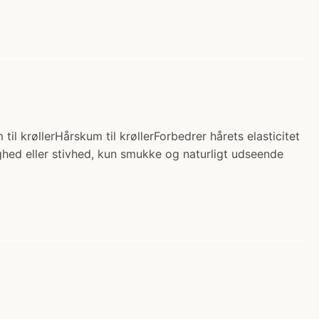
il krøllerHårskum til krøllerForbedrer hårets elasticitet
ighed eller stivhed, kun smukke og naturligt udseende