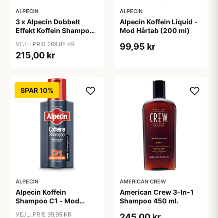
ALPECIN
ALPECIN
3 x Alpecin Dobbelt
Alpecin Koffein Liquid -
Effekt Koffein Shampoo
Mod Hårtab (200 ml)
- Mod Hårtab (200 ml)
VEJL. PRIS 269,85 KR
99,95 kr
215,00 kr
SPAR 10%
ALPECIN
AMERICAN CREW
Alpecin Koffein
American Crew 3-In-1
Shampoo C1 - Mod
Shampoo 450 ml.
Hårtab (375ml)
VEJL. PRIS 99,95 KR
245,00 kr