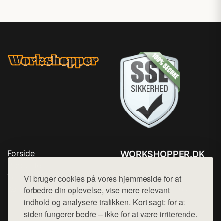
Forside
WORKSHOPPER.DK
Produkter
Tlf. 78768672
Top Rabatter
Vi bruger cookies på vores hjemmeside for at
Mail:
hej@want.dk
Kontakt
forbedre din oplevelse, vise mere relevant
indhold og analysere trafikken. Kort sagt: for at
Cookie- og privatlivspolitik
siden fungerer bedre – ikke for at være irriterende.