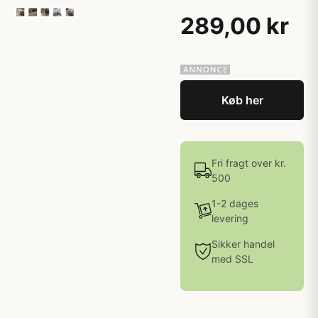
289,00 kr
Køb her
Fri fragt over kr.
500
1-2 dages
levering
Sikker handel
med SSL