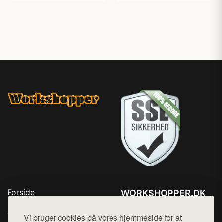
Forside
WORKSHOPPER.DK
Produkter
Tlf. 78768672
Top Rabatter
Vi bruger cookies på vores hjemmeside for at