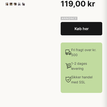
119,00 kr
Køb her
Fri fragt over kr.
500
1-2 dages
levering
Sikker handel
med SSL