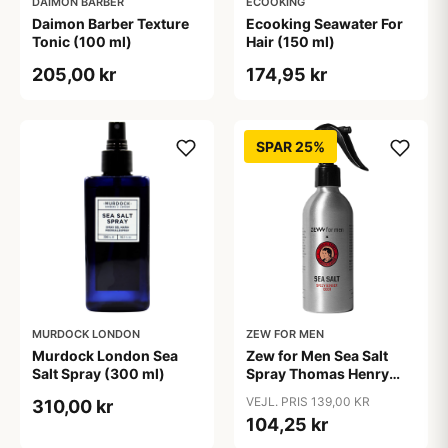
DAIMON BARBER
ECOOKING
Daimon Barber Texture
Ecooking Seawater For
Tonic (100 ml)
Hair (150 ml)
205,00 kr
174,95 kr
SPAR 25%
MURDOCK LONDON
ZEW FOR MEN
Murdock London Sea
Zew for Men Sea Salt
Salt Spray (300 ml)
Spray Thomas Henry
(240 ml)
VEJL. PRIS 139,00 KR
310,00 kr
104,25 kr