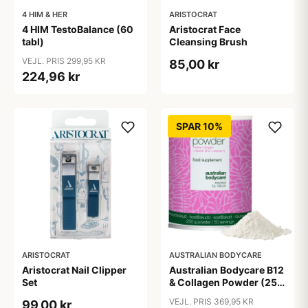
4 HIM & HER
ARISTOCRAT
4 HIM TestoBalance (60
Aristocrat Face
tabl)
Cleansing Brush
VEJL. PRIS 299,95 KR
85,00 kr
224,96 kr
SPAR 10%
ARISTOCRAT
AUSTRALIAN BODYCARE
Aristocrat Nail Clipper
Australian Bodycare B12
Set
& Collagen Powder (250
g)
VEJL. PRIS 369,95 KR
99,00 kr