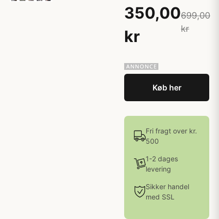
350,00
699,00
kr
kr
Køb her
Fri fragt over kr.
500
1-2 dages
levering
Sikker handel
med SSL