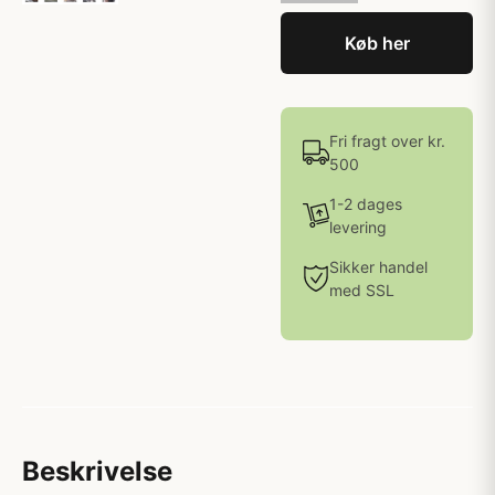
Køb her
Fri fragt over kr.
500
1-2 dages
levering
Sikker handel
med SSL
Beskrivelse