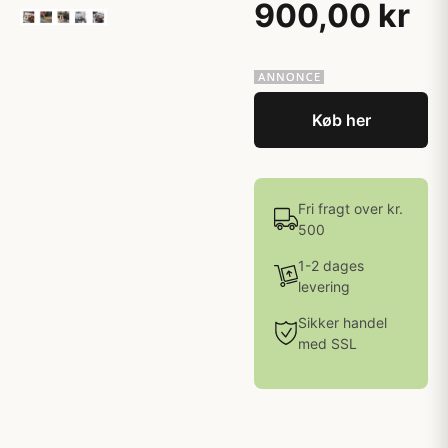
900,00 kr
Køb her
Fri fragt over kr.
500
1-2 dages
levering
Sikker handel
med SSL