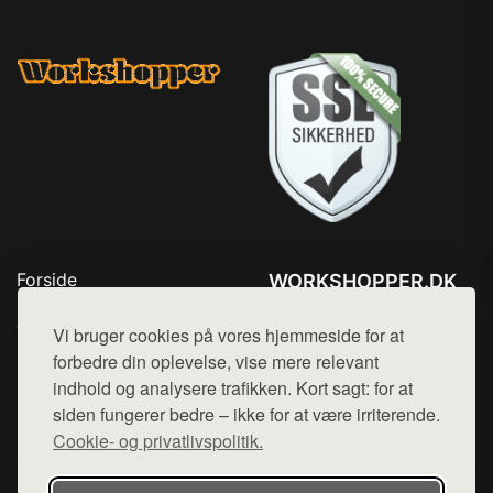
Forside
WORKSHOPPER.DK
Produkter
Tlf. 78768672
Top Rabatter
Vi bruger cookies på vores hjemmeside for at
Mail:
hej@want.dk
Kontakt
forbedre din oplevelse, vise mere relevant
indhold og analysere trafikken. Kort sagt: for at
Cookie- og privatlivspolitik
siden fungerer bedre – ikke for at være irriterende.
Cookie- og privatlivspolitik.