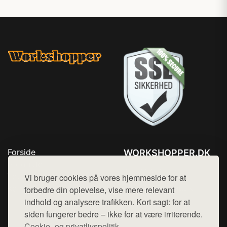
Forside
WORKSHOPPER.DK
Produkter
Tlf. 78768672
Top Rabatter
Vi bruger cookies på vores hjemmeside for at
Mail:
hej@want.dk
Kontakt
forbedre din oplevelse, vise mere relevant
indhold og analysere trafikken. Kort sagt: for at
Cookie- og privatlivspolitik
siden fungerer bedre – ikke for at være irriterende.
Cookie- og privatlivspolitik.