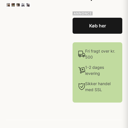
Køb her
Fri fragt over kr.
500
1-2 dages
levering
Sikker handel
med SSL