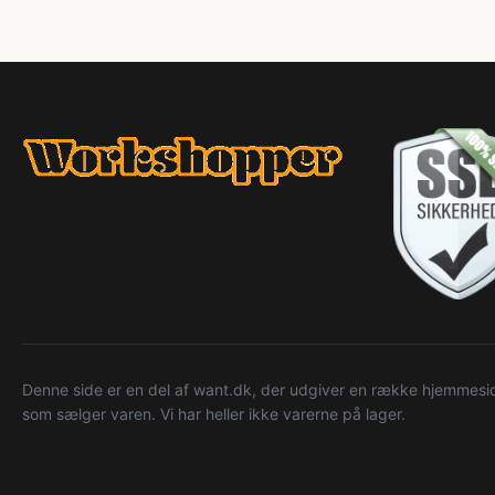
Denne side er en del af want.dk, der udgiver en række hjemmeside
som sælger varen. Vi har heller ikke varerne på lager.