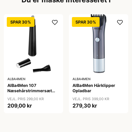
SPAR 30%
SPAR 30%
ALBA4MEN
ALBA4MEN
AlBa4Men 107
AlBa4Men Hårklipper
Næsehårstrimmersæt
Opladbar
Opladbar
VEJL. PRIS 299,00 KR
VEJL. PRIS 399,00 KR
209,00 kr
279,30 kr