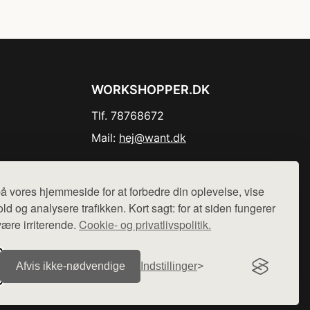
WORKSHOPPER.DK
Tlf. 78768672
Mail:
hej@want.dk
Cookie- og privatlivspolitik
å vores hjemmeside for at forbedre din oplevelse, vise
ld og analysere trafikken. Kort sagt: for at siden fungerer
være irriterende.
Cookie- og privatlivspolitik.
r sælges ikke varer fra denne side - vi henviser til de shops,
Afvis ikke‑nødvendige
Indstillinger