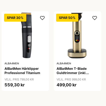
SPAR 30%
SPAR 50%
ALBA4MEN
ALBA4MEN
AlBa4Men Hårklipper
AlBa4Men T-Blade
Professionel Titanium
Guldtrimmer (inkl.
Ladestander)
VEJL. PRIS 799,00 KR
VEJL. PRIS 999,00 KR
559,30 kr
499,00 kr