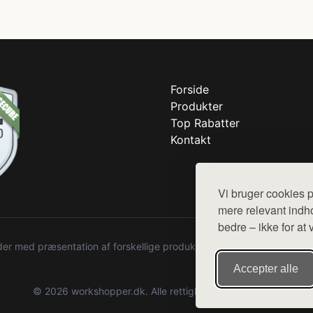
Forside
Produkter
Top Rabatter
Kontakt
Vi bruger cookies p
mere relevant indho
bedre – ikke for at 
r med præsentation af forskellige produkter fra diverse webshops. De
Accepter alle
© 2026 workshopper.dk. Alle rettigheder forbeholdes.