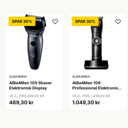
SPAR 30%
SPAR 30%
ALBA4MEN
ALBA4MEN
AlBa4Men 105 Shaver
AlBa4Men 106
Elektronisk Display
Professionel Elektronisk
Hårklipper
VEJL. PRIS 699,00 KR
VEJL. PRIS 1.499,00 KR
489,30 kr
1.049,30 kr