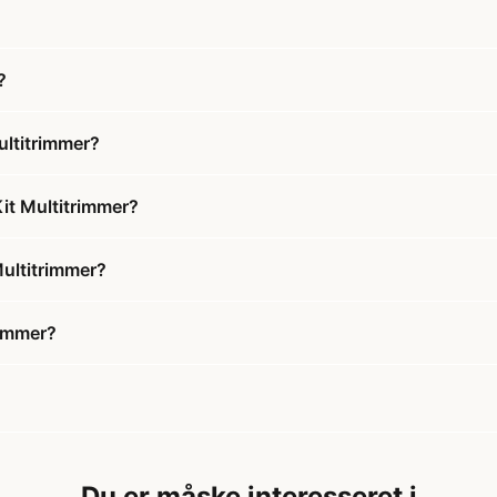
?
ltitrimmer?
it Multitrimmer?
ultitrimmer?
rimmer?
Du er måske interesseret i