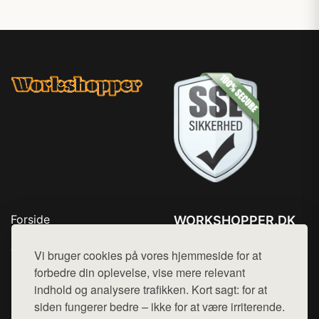
Forside
WORKSHOPPER.DK
Produkter
Tlf. 78768672
Top Rabatter
Vi bruger cookies på vores hjemmeside for at
Mail:
hej@want.dk
Kontakt
forbedre din oplevelse, vise mere relevant
indhold og analysere trafikken. Kort sagt: for at
Cookie- og privatlivspolitik
siden fungerer bedre – ikke for at være irriterende.