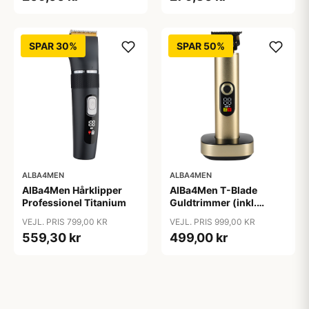
SPAR 30%
SPAR 50%
ALBA4MEN
ALBA4MEN
AlBa4Men Hårklipper
AlBa4Men T-Blade
Professionel Titanium
Guldtrimmer (inkl.
Ladestander)
VEJL. PRIS 799,00 KR
VEJL. PRIS 999,00 KR
559,30 kr
499,00 kr