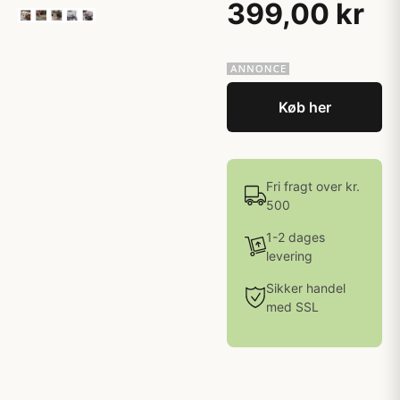
399,00 kr
Køb her
Fri fragt over kr.
500
1-2 dages
levering
Sikker handel
med SSL