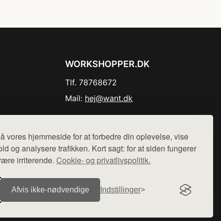
WORKSHOPPER.DK
Tlf. 78768672
Mail:
hej@want.dk
Cookie- og privatlivspolitik
å vores hjemmeside for at forbedre din oplevelse, vise
ld og analysere trafikken. Kort sagt: for at siden fungerer
være irriterende.
Cookie- og privatlivspolitik.
r sælges ikke varer fra denne side - vi henviser til de shops,
Afvis ikke‑nødvendige
Indstillinger