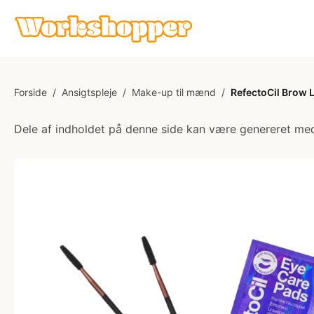
Forside
/
Ansigtspleje
/
Make-up til mænd
/
RefectoCil Brow L
Dele af indholdet på denne side kan være genereret med