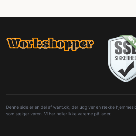
Denne side er en del af want.dk, der udgiver en række hjemmeside
som sælger varen. Vi har heller ikke varerne på lager.