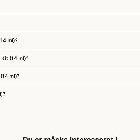
(14 ml)?
Kit (14 ml)?
 (14 ml)?
l)?
Du er måske interesseret i