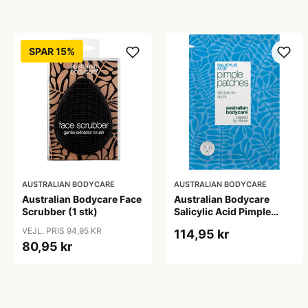
SPAR 15%
AUSTRALIAN BODYCARE
AUSTRALIAN BODYCARE
Australian Bodycare Face
Australian Bodycare
Scrubber (1 stk)
Salicylic Acid Pimple
Patches (36 stk)
VEJL. PRIS 94,95 KR
114,95 kr
80,95 kr