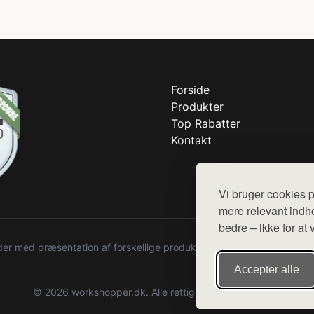
Forside
Produkter
Top Rabatter
Kontakt
Vi bruger cookies p
mere relevant indho
bedre – ikke for at 
r med præsentation af forskellige produkter fra diverse webshops. De
Accepter alle
© 2026 workshopper.dk. Alle rettigheder forbeholdes.