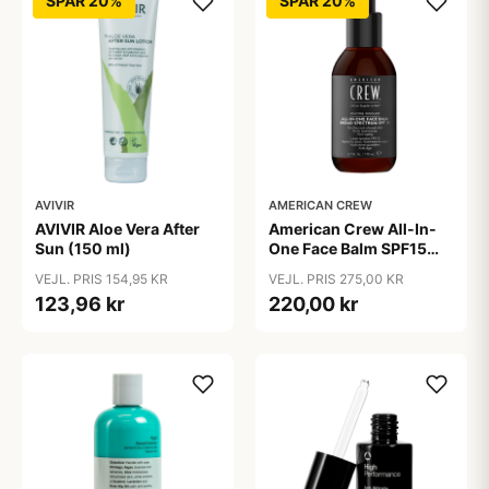
SPAR 20%
SPAR 20%
AVIVIR
AMERICAN CREW
AVIVIR Aloe Vera After
American Crew All-In-
Sun (150 ml)
One Face Balm SPF15
170 ml.
VEJL. PRIS 154,95 KR
VEJL. PRIS 275,00 KR
123,96 kr
220,00 kr