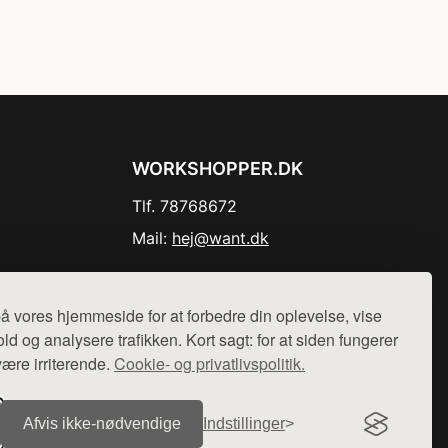
WORKSHOPPER.DK
Tlf. 78768672
Mail:
hej@want.dk
Cookie- og privatlivspolitik
å vores hjemmeside for at forbedre din oplevelse, vise
ld og analysere trafikken. Kort sagt: for at siden fungerer
være irriterende.
Cookie- og privatlivspolitik.
r sælges ikke varer fra denne side - vi henviser til de shops,
Afvis ikke‑nødvendige
Indstillinger