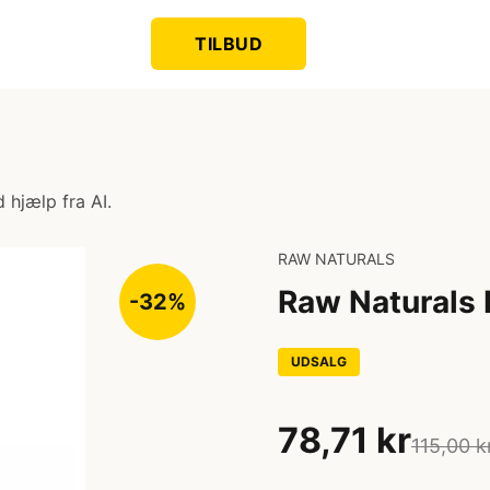
TILBUD
 hjælp fra AI.
RAW NATURALS
Raw Naturals I
-32%
UDSALG
78,71 kr
115,00 k