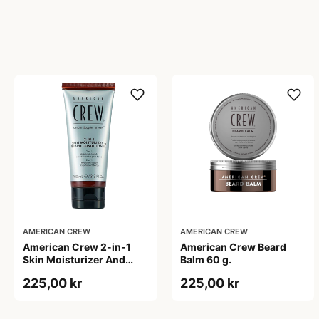
AMERICAN CREW
AMERICAN CREW
American Crew 2-in-1
American Crew Beard
Skin Moisturizer And
Balm 60 g.
Beard Conditioner (100
225,00 kr
225,00 kr
ml)