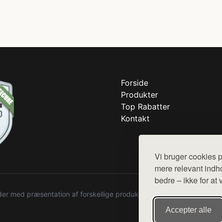
Forside
Produkter
Top Rabatter
Kontakt
Vi bruger cookies p
mere relevant indho
bedre – ikke for at 
r med præsentation af forskellige produkter fra diverse webshops. De
Accepter alle