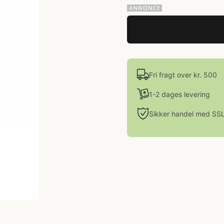
Fri fragt over kr. 500
1-2 dages levering
Sikker handel med SS