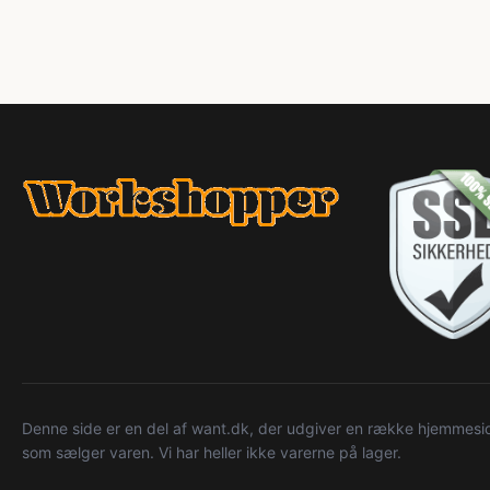
Denne side er en del af want.dk, der udgiver en række hjemmeside
som sælger varen. Vi har heller ikke varerne på lager.