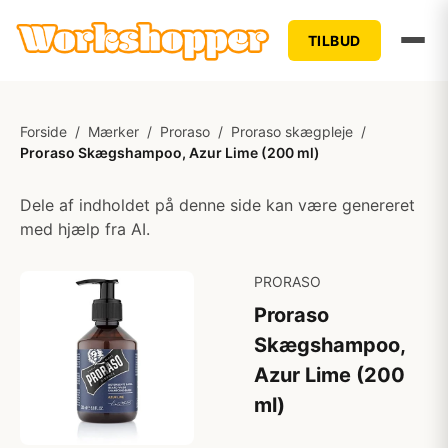
TILBUD
Forside
/
Mærker
/
Proraso
/
Proraso skægpleje
/
Proraso Skægshampoo, Azur Lime (200 ml)
Dele af indholdet på denne side kan være genereret
med hjælp fra AI.
PRORASO
Proraso
Skægshampoo,
Azur Lime (200
ml)