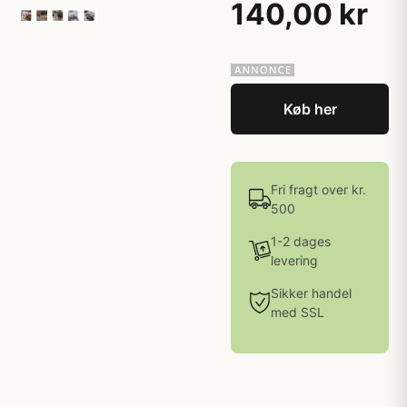
140,00 kr
Køb her
Fri fragt over kr.
500
1-2 dages
levering
Sikker handel
med SSL