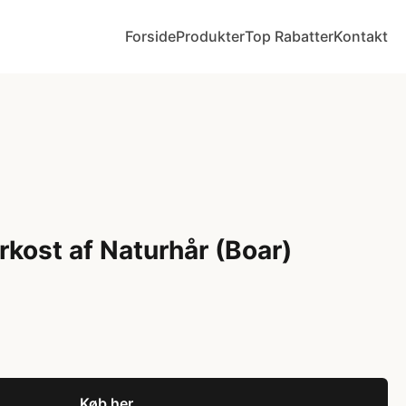
Forside
Produkter
Top Rabatter
Kontakt
rkost af Naturhår (Boar)
Køb her