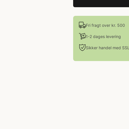
Fri fragt over kr. 500
1-2 dages levering
Sikker handel med SS