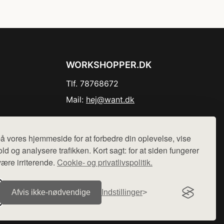
WORKSHOPPER.DK
Tlf. 78768672
Mail:
hej@want.dk
Cookie- og privatlivspolitik
å vores hjemmeside for at forbedre din oplevelse, vise
ld og analysere trafikken. Kort sagt: for at siden fungerer
være irriterende.
Cookie- og privatlivspolitik.
r sælges ikke varer fra denne side - vi henviser til de shops,
Afvis ikke‑nødvendige
Indstillinger