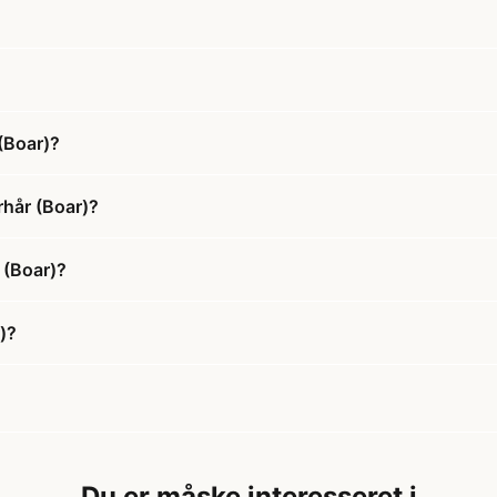
(Boar)?
rhår (Boar)?
 (Boar)?
)?
Du er måske interesseret i