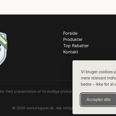
Forside
Produkter
Top Rabatter
Kontakt
Vi bruger cookies p
mere relevant indho
bedre – ikke for at 
r med præsentation af forskellige produkter fra diverse webshops. De
Accepter alle
© 2026 workshopper.dk. Alle rettigheder forbeholdes.