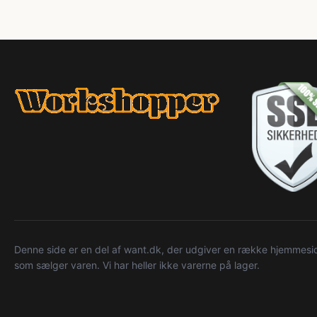
Denne side er en del af want.dk, der udgiver en række hjemmeside
som sælger varen. Vi har heller ikke varerne på lager.