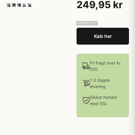
249,95 kr
Køb her
Fri fragt over kr.
500
1-2 dages
levering
Sikker handel
med SSL