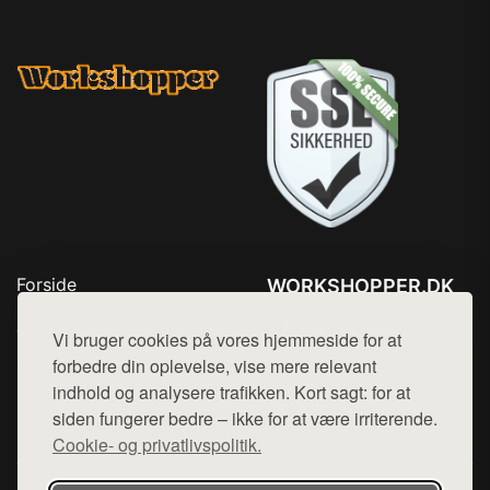
Forside
WORKSHOPPER.DK
Produkter
Tlf. 78768672
Top Rabatter
Vi bruger cookies på vores hjemmeside for at
Mail:
hej@want.dk
Kontakt
forbedre din oplevelse, vise mere relevant
indhold og analysere trafikken. Kort sagt: for at
Cookie- og privatlivspolitik
siden fungerer bedre – ikke for at være irriterende.
Cookie- og privatlivspolitik.