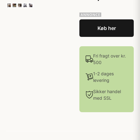
Køb her
Fri fragt over kr.
500
1-2 dages
levering
Sikker handel
med SSL