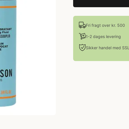
Fri fragt over kr. 500
1-2 dages levering
Sikker handel med SS