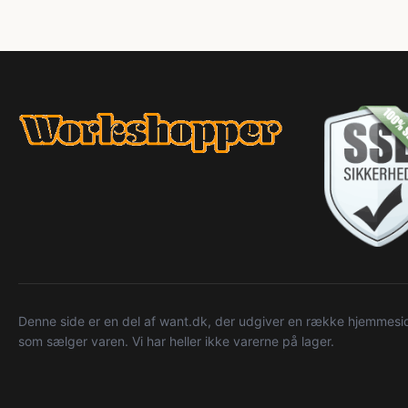
Denne side er en del af want.dk, der udgiver en række hjemmeside
som sælger varen. Vi har heller ikke varerne på lager.