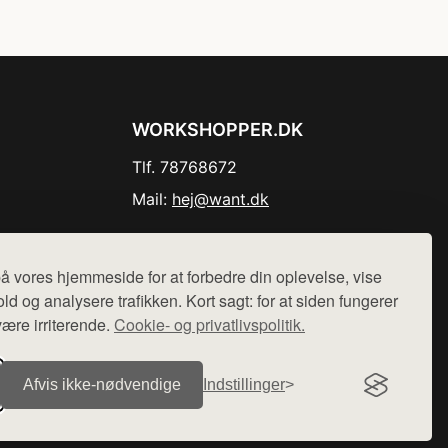
WORKSHOPPER.DK
Tlf. 78768672
Mail:
hej@want.dk
Cookie- og privatlivspolitik
å vores hjemmeside for at forbedre din oplevelse, vise
ld og analysere trafikken. Kort sagt: for at siden fungerer
være irriterende.
Cookie- og privatlivspolitik.
r sælges ikke varer fra denne side - vi henviser til de shops,
Afvis ikke‑nødvendige
Indstillinger