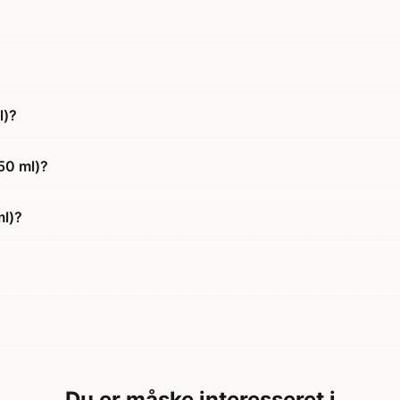
l)?
(50 ml)?
ml)?
Du er måske interesseret i