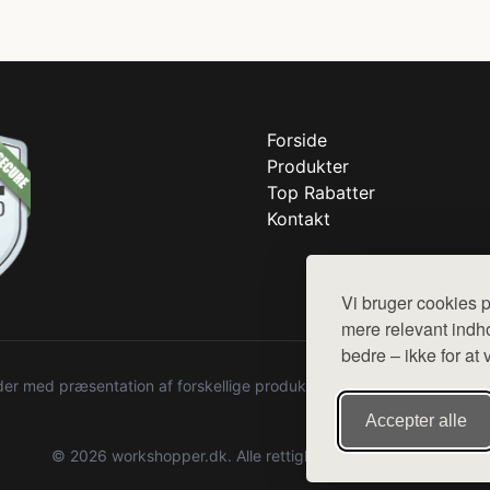
Forside
Produkter
Top Rabatter
Kontakt
Vi bruger cookies p
mere relevant indho
bedre – ikke for at 
r med præsentation af forskellige produkter fra diverse webshops. De
Accepter alle
© 2026 workshopper.dk. Alle rettigheder forbeholdes.