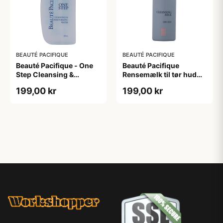
BEAUTÉ PACIFIQUE
BEAUTÉ PACIFIQUE
Beauté Pacifique - One
Beauté Pacifique
Step Cleansing &
Rensemælk til tør hud
Moisturizing Water (200
(200 ml)
199,00 kr
199,00 kr
ml)