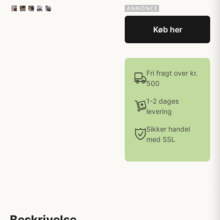
Køb her
Fri fragt over kr.
500
1-2 dages
levering
Sikker handel
med SSL
Beskrivelse