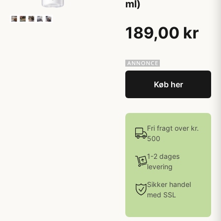
ml)
189,00 kr
Køb her
Fri fragt over kr.
500
1-2 dages
levering
Sikker handel
med SSL