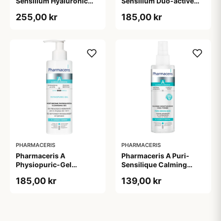
Sensilium Hyaluronic
Sensilium Duo-active
Acid Face Creme (40 ml)
Anti-wrinkle Eye Cream
255,00 kr
185,00 kr
(15 ml)
PHARMACERIS
PHARMACERIS
Pharmaceris A
Pharmaceris A Puri-
Physiopuric-Gel
Sensilique Calming
Moisturizing
Moisturizing Face Toner
185,00 kr
139,00 kr
Physiological Cleansing
(200 ml)
Gel (190 ml)