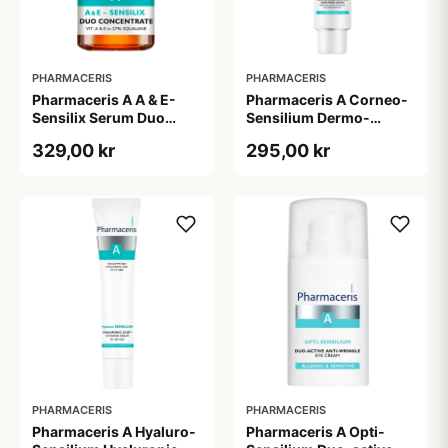
PHARMACERIS
PHARMACERIS
Pharmaceris A A & E-
Pharmaceris A Corneo-
Sensilix Serum Duo
Sensilium Dermo-
Concentrate (30 ml)
regenerating Soothing
329,00 kr
295,00 kr
Cream (75 ml)
PHARMACERIS
PHARMACERIS
Pharmaceris A Hyaluro-
Pharmaceris A Opti-