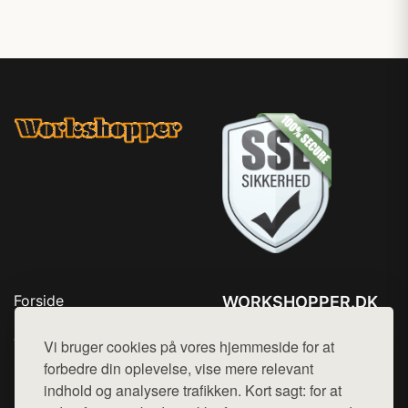
Forside
WORKSHOPPER.DK
Produkter
Tlf. 78768672
Top Rabatter
Vi bruger cookies på vores hjemmeside for at
Mail:
hej@want.dk
Kontakt
forbedre din oplevelse, vise mere relevant
indhold og analysere trafikken. Kort sagt: for at
Cookie- og privatlivspolitik