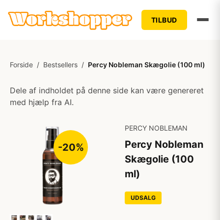
TILBUD
Forside
/
Bestsellers
/
Percy Nobleman Skægolie (100 ml)
Dele af indholdet på denne side kan være genereret
med hjælp fra AI.
PERCY NOBLEMAN
Percy Nobleman
-20%
Skægolie (100
ml)
UDSALG