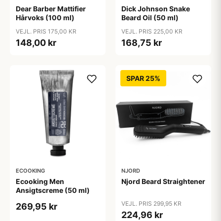
Dear Barber Mattifier
Dick Johnson Snake
Hårvoks (100 ml)
Beard Oil (50 ml)
VEJL. PRIS 175,00 KR
VEJL. PRIS 225,00 KR
148,00 kr
168,75 kr
SPAR 25%
ECOOKING
NJORD
Ecooking Men
Njord Beard Straightener
Ansigtscreme (50 ml)
VEJL. PRIS 299,95 KR
269,95 kr
224,96 kr