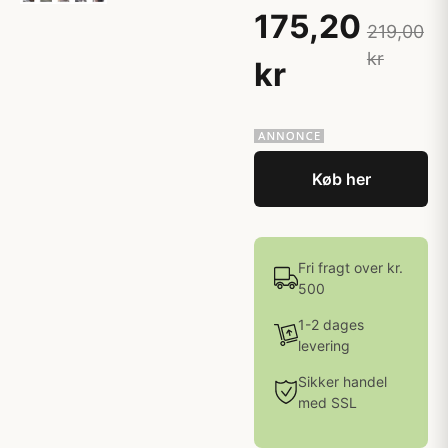
175,20
219,00
kr
kr
Køb her
Fri fragt over kr.
500
1-2 dages
levering
Sikker handel
med SSL