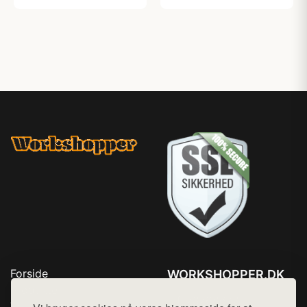
Forside
WORKSHOPPER.DK
Produkter
Tlf. 78768672
Top Rabatter