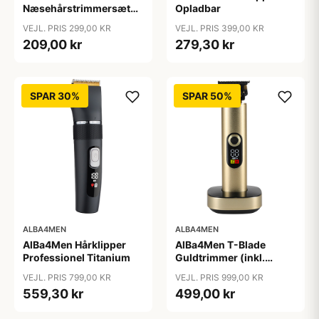
Næsehårstrimmersæt
Opladbar
Opladbar
VEJL. PRIS 299,00 KR
VEJL. PRIS 399,00 KR
209,00 kr
279,30 kr
SPAR 30%
SPAR 50%
ALBA4MEN
ALBA4MEN
AlBa4Men Hårklipper
AlBa4Men T-Blade
Professionel Titanium
Guldtrimmer (inkl.
Ladestander)
VEJL. PRIS 799,00 KR
VEJL. PRIS 999,00 KR
559,30 kr
499,00 kr