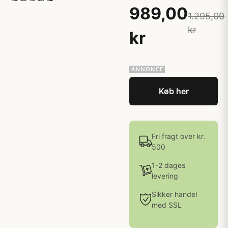
989,00
1.295,00
kr
kr
Køb her
Fri fragt over kr.
500
1-2 dages
levering
Sikker handel
med SSL