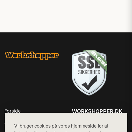
Forside
WORKSHOPPER.DK
Produkter
Tlf. 78768672
Top Rabatter
Vi bruger cookies på vores hjemmeside for at
Mail:
hej@want.dk