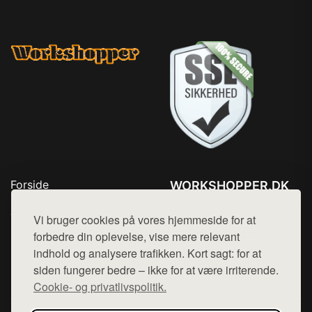
Forside
WORKSHOPPER.DK
Produkter
Tlf. 78768672
Top Rabatter
Vi bruger cookies på vores hjemmeside for at
Mail:
hej@want.dk
Kontakt
forbedre din oplevelse, vise mere relevant
indhold og analysere trafikken. Kort sagt: for at
Cookie- og privatlivspolitik
siden fungerer bedre – ikke for at være irriterende.
Cookie- og privatlivspolitik.