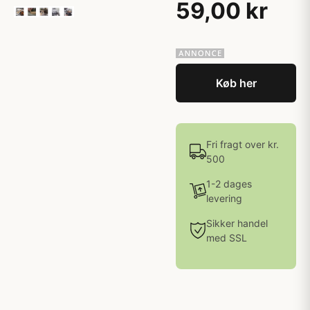
59,00 kr
Køb her
Fri fragt over kr.
500
1-2 dages
levering
Sikker handel
med SSL