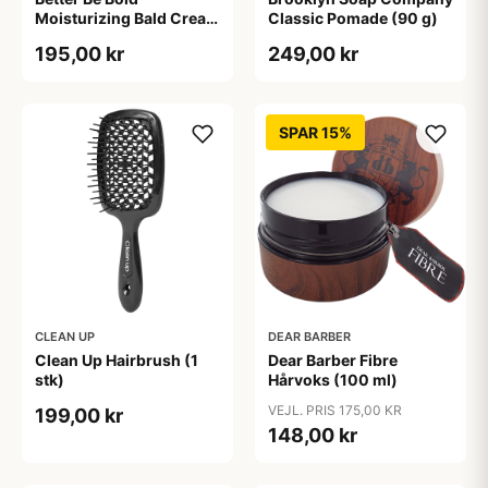
Moisturizing Bald Cream
Classic Pomade (90 g)
Matt Effect (50 ml)
195,00 kr
249,00 kr
SPAR 15%
CLEAN UP
DEAR BARBER
Clean Up Hairbrush (1
Dear Barber Fibre
stk)
Hårvoks (100 ml)
VEJL. PRIS 175,00 KR
199,00 kr
148,00 kr