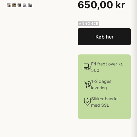
650,00 kr
Køb her
Fri fragt over kr.
500
1-2 dages
levering
Sikker handel
med SSL