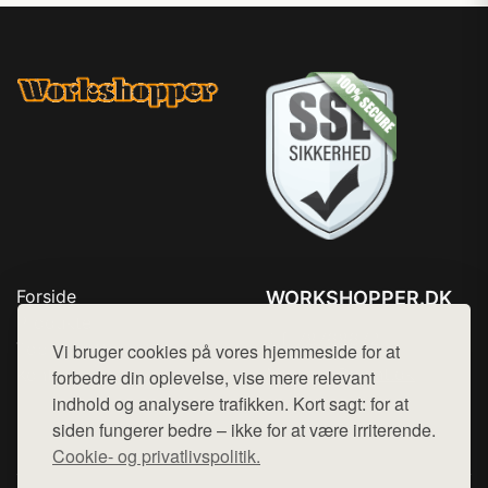
Forside
WORKSHOPPER.DK
Produkter
Tlf. 78768672
Top Rabatter
Vi bruger cookies på vores hjemmeside for at
Mail:
hej@want.dk
Kontakt
forbedre din oplevelse, vise mere relevant
indhold og analysere trafikken. Kort sagt: for at
Cookie- og privatlivspolitik
siden fungerer bedre – ikke for at være irriterende.
Cookie- og privatlivspolitik.