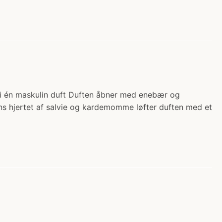
i i én maskulin duft Duften åbner med enebær og
ns hjertet af salvie og kardemomme løfter duften med et