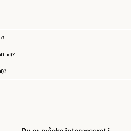
)?
50 ml)?
l)?
Du er måske interesseret i