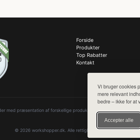
Forside
Produkter
Top Rabatter
Kontakt
Vi bruger cookies p
mere relevant indho
bedre – ikke for at 
r med præsentation af forskellige produkter fra diverse webshops. De
Accepter alle
© 2026 workshopper.dk. Alle rettigheder forbeholdes.