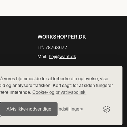
WORKSHOPPER.DK
Tlf. 78768672
Mail:
hej@want.dk
Cookie- og privatlivspolitik
å vores hjemmeside for at forbedre din oplevelse, vise
ld og analysere trafikken. Kort sagt: for at siden fungerer
være irriterende.
Cookie- og privatlivspolitik.
r sælges ikke varer fra denne side - vi henviser til de shops,
Afvis ikke‑nødvendige
Indstillinger