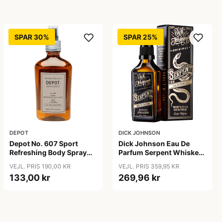
SPAR 30%
SPAR 25%
DEPOT
DICK JOHNSON
Depot No. 607 Sport
Dick Johnson Eau De
Refreshing Body Spray
Parfum Serpent Whiskey
(200 ml)
& Vanilla (50 ml)
VEJL. PRIS 190,00 KR
VEJL. PRIS 359,95 KR
133,00 kr
269,96 kr