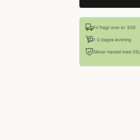
Fri fragt over kr. 500
1-2 dages levering
Sikker handel med SS