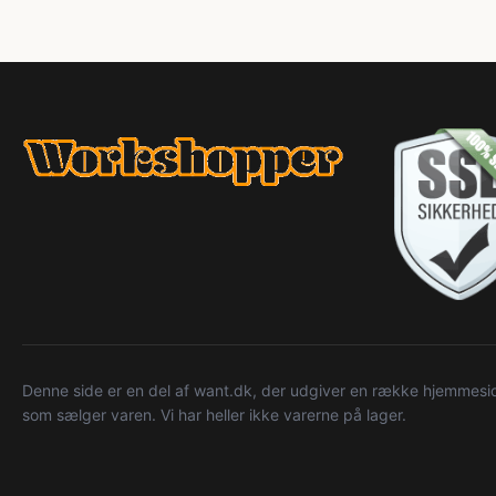
Denne side er en del af want.dk, der udgiver en række hjemmeside
som sælger varen. Vi har heller ikke varerne på lager.