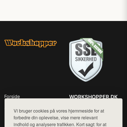
Forside
WORKSHOPPER.DK
Produkter
Tlf. 78768672
Top Rabatter
Vi bruger cookies på vores hjemmeside for at
Mail:
hej@want.dk
Kontakt
forbedre din oplevelse, vise mere relevant
indhold og analysere trafikken. Kort sagt: for at