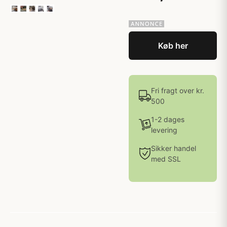
Køb her
Fri fragt over kr.
500
1-2 dages
levering
Sikker handel
med SSL