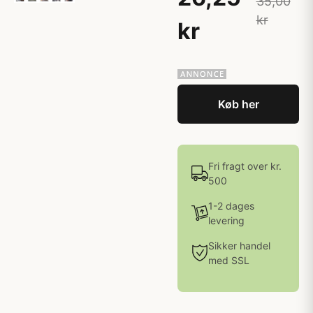
35,00
kr
kr
Køb her
Fri fragt over kr.
500
1-2 dages
levering
Sikker handel
med SSL