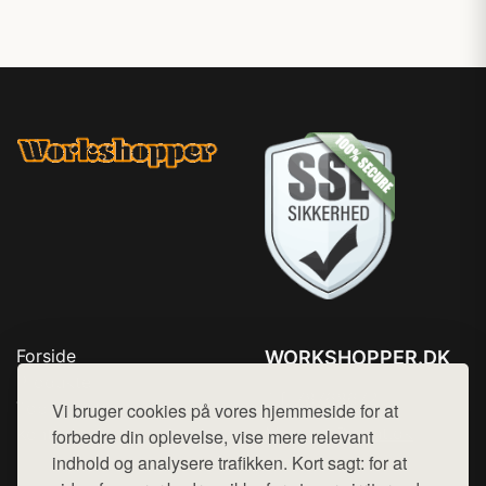
Forside
WORKSHOPPER.DK
Produkter
Tlf. 78768672
Top Rabatter
Vi bruger cookies på vores hjemmeside for at
Mail:
hej@want.dk
Kontakt
forbedre din oplevelse, vise mere relevant
indhold og analysere trafikken. Kort sagt: for at
Cookie- og privatlivspolitik