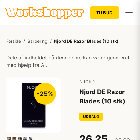
TILBUD
Forside
/
Barbering
/
Njord DE Razor Blades (10 stk)
Dele af indholdet på denne side kan være genereret
med hjælp fra AI.
NJORD
Njord DE Razor
-25%
Blades (10 stk)
UDSALG
26,25