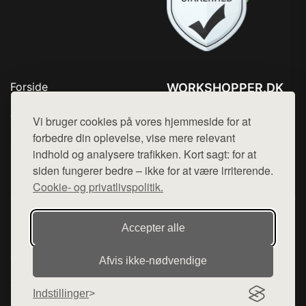
Forside
WORKSHOPPER.DK
Produkter
Tlf. 78768672
Top Rabatter
Vi bruger cookies på vores hjemmeside for at
Mail:
hej@want.dk
Kontakt
forbedre din oplevelse, vise mere relevant
indhold og analysere trafikken. Kort sagt: for at
Cookie- og privatlivspolitik
siden fungerer bedre – ikke for at være irriterende.
Cookie- og privatlivspolitik.
Denne side er en del af want.dk, der udgiver en række
Accepter alle
hjemmesider med præsentation af forskellige produkter fra
diverse webshops. Der sælges ikke varer fra denne side - vi
Afvis ikke‑nødvendige
henviser til de shops, som sælger varen. Vi har heller ikke
varerne på lager.
Indstillinger