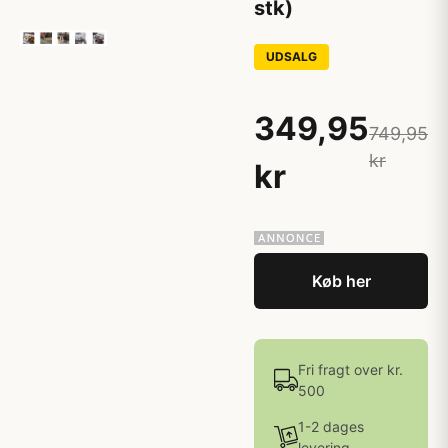
stk)
UDSALG
349,95
749,95
kr
kr
Køb her
Fri fragt over kr.
500
1-2 dages
levering