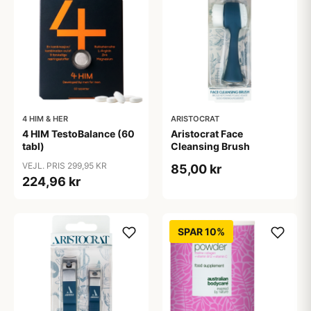
4 HIM & HER
ARISTOCRAT
4 HIM TestoBalance (60
Aristocrat Face
tabl)
Cleansing Brush
VEJL. PRIS 299,95 KR
85,00 kr
224,96 kr
SPAR 10%