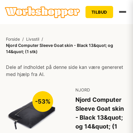
TILBUD
Forside
/
Livsstil
/
Njord Computer Sleeve Goat skin - Black 13&quot; og
14&quot; (1 stk)
Dele af indholdet på denne side kan være genereret
med hjælp fra AI.
NJORD
Njord Computer
-53%
Sleeve Goat skin
- Black 13&quot;
og 14&quot; (1