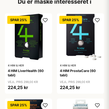
Du er måske interesseret i
SPAR 25%
SPAR 25%
4 HIM & HER
4 HIM & HER
4 HIM LiverHealth (60
4 HIM ProstaCare (60
tabl)
tabl)
VEJL. PRIS 299,00 KR
VEJL. PRIS 299,00 KR
224,25 kr
224,25 kr
SPAR 25%