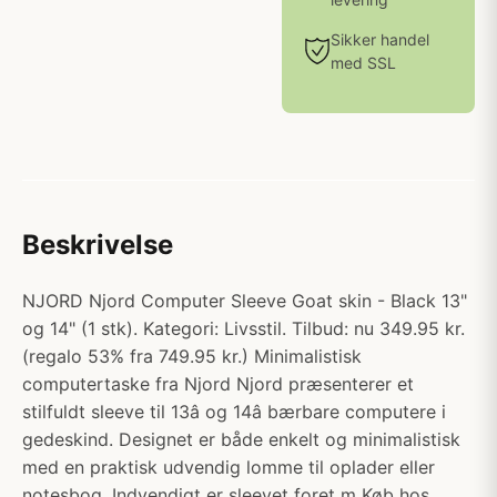
Sikker handel
med SSL
Beskrivelse
NJORD Njord Computer Sleeve Goat skin - Black 13"
og 14" (1 stk). Kategori: Livsstil. Tilbud: nu 349.95 kr.
(regalo 53% fra 749.95 kr.) Minimalistisk
computertaske fra Njord Njord præsenterer et
stilfuldt sleeve til 13â og 14â bærbare computere i
gedeskind. Designet er både enkelt og minimalistisk
med en praktisk udvendig lomme til oplader eller
notesbog. Indvendigt er sleevet foret m Køb hos