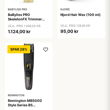
BABYLISS PRO
NJORD
BaByliss PRO
Njord Hair Wax (100 ml)
SkeletonFX Trimmer
Gold FX7870GE
VEJL. PRIS 129,95 KR
VEJL. PRIS 1.499,00 KR
95,00 kr
1.124,00 kr
SPAR 28%
REMINGTON
Remington MB5000
Style Series B5
Skægtrimmer