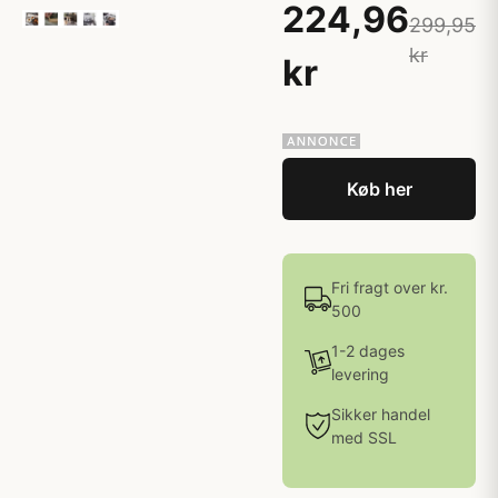
224,96
299,95
kr
kr
Køb her
Fri fragt over kr.
500
1-2 dages
levering
Sikker handel
med SSL