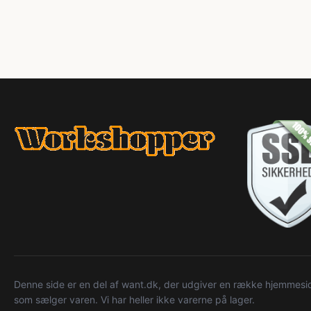
Denne side er en del af want.dk, der udgiver en række hjemmeside
som sælger varen. Vi har heller ikke varerne på lager.