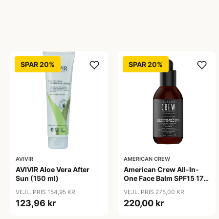
SPAR 20%
SPAR 20%
AVIVIR
AMERICAN CREW
AVIVIR Aloe Vera After
American Crew All-In-
Sun (150 ml)
One Face Balm SPF15 170
ml.
VEJL. PRIS 154,95 KR
VEJL. PRIS 275,00 KR
123,96 kr
220,00 kr