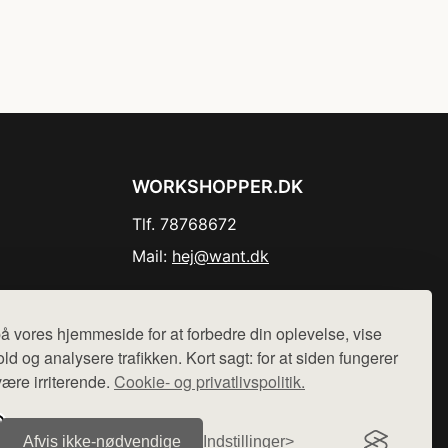
WORKSHOPPER.DK
Tlf. 78768672
Mail:
hej@want.dk
Cookie- og privatlivspolitik
å vores hjemmeside for at forbedre din oplevelse, vise
ld og analysere trafikken. Kort sagt: for at siden fungerer
være irriterende.
Cookie- og privatlivspolitik.
r sælges ikke varer fra denne side - vi henviser til de shops,
Afvis ikke‑nødvendige
Indstillinger