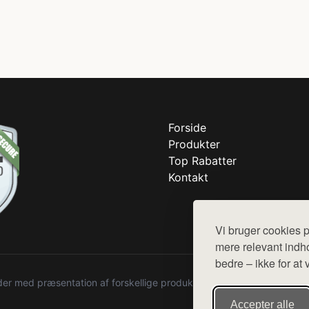
Forside
Produkter
Top Rabatter
Kontakt
Vi bruger cookies p
mere relevant indho
bedre – ikke for at 
r med præsentation af forskellige produkter fra diverse webshops. De
Accepter alle