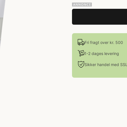
Fri fragt over kr. 500
1-2 dages levering
Sikker handel med SS