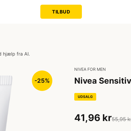
TILBUD
 hjælp fra AI.
NIVEA FOR MEN
Nivea Sensiti
-25%
UDSALG
41,96 kr
55,95 k