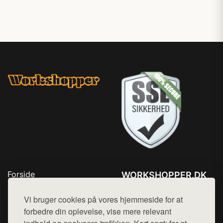
Forside
WORKSHOPPER.DK
Produkter
Tlf. 78768672
Top Rabatter
Vi bruger cookies på vores hjemmeside for at
Mail:
hej@want.dk
Kontakt
forbedre din oplevelse, vise mere relevant