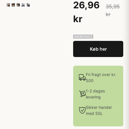
26,96
35,95
kr
kr
Køb her
Fri fragt over kr.
500
1-2 dages
levering
Sikker handel
med SSL