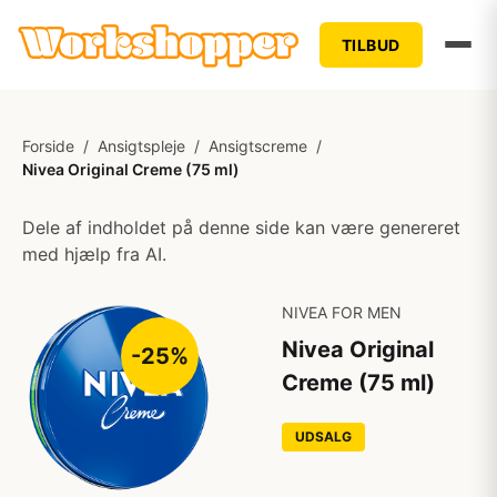
TILBUD
Forside
/
Ansigtspleje
/
Ansigtscreme
/
Nivea Original Creme (75 ml)
Dele af indholdet på denne side kan være genereret
med hjælp fra AI.
NIVEA FOR MEN
Nivea Original
-25%
Creme (75 ml)
UDSALG