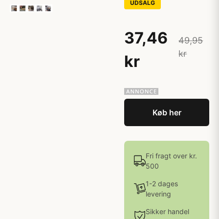
UDSALG
37,46
49,95
kr
kr
Køb her
Fri fragt over kr.
500
1-2 dages
levering
Sikker handel