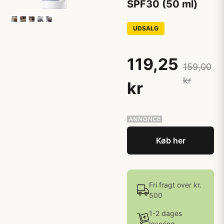
SPF30 (50 ml)
UDSALG
119,25
159,00
kr
kr
Køb her
Fri fragt over kr.
500
1-2 dages
levering