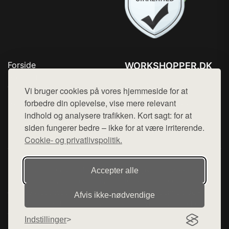
Forside
WORKSHOPPER.DK
Produkter
Tlf. 78768672
Top Rabatter
Vi bruger cookies på vores hjemmeside for at
Mail:
hej@want.dk
Kontakt
forbedre din oplevelse, vise mere relevant
indhold og analysere trafikken. Kort sagt: for at
Cookie- og privatlivspolitik
siden fungerer bedre – ikke for at være irriterende.
Cookie- og privatlivspolitik.
Denne side er en del af want.dk, der udgiver en række
Accepter alle
hjemmesider med præsentation af forskellige produkter fra
diverse webshops. Der sælges ikke varer fra denne side - vi
Afvis ikke‑nødvendige
henviser til de shops, som sælger varen. Vi har heller ikke
varerne på lager.
Indstillinger