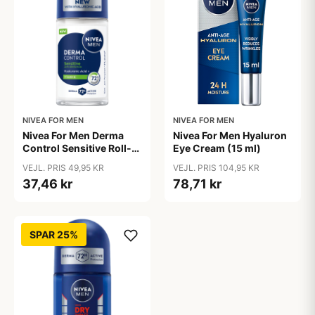
NIVEA FOR MEN
NIVEA FOR MEN
Nivea For Men Derma
Nivea For Men Hyaluron
Control Sensitive Roll-
Eye Cream (15 ml)
on (50 ml)
VEJL. PRIS 49,95 KR
VEJL. PRIS 104,95 KR
37,46 kr
78,71 kr
SPAR 25%