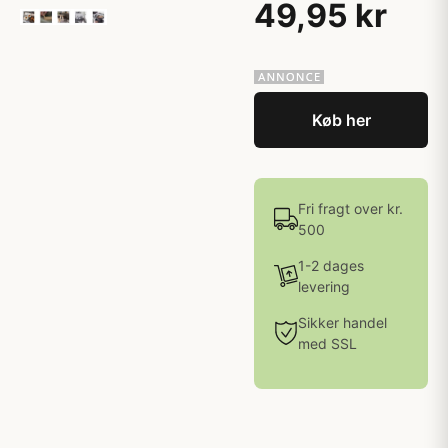
49,95 kr
Køb her
Fri fragt over kr.
500
1-2 dages
levering
Sikker handel
med SSL