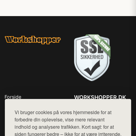
Forside
WORKSHOPPER.DK
Produkter
Tlf. 78768672
Top Rabatter
Vi bruger cookies på vores hjemmeside for at
Mail:
hej@want.dk
Kontakt
forbedre din oplevelse, vise mere relevant
indhold og analysere trafikken. Kort sagt: for at
Cookie- og privatlivspolitik
siden fungerer bedre – ikke for at være irriterende.