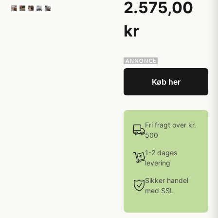
2.575,00
kr
Køb her
Fri fragt over kr.
500
1-2 dages
levering
Sikker handel
med SSL