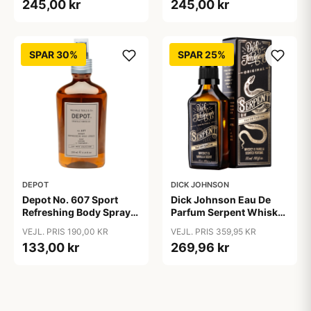
245,00 kr
245,00 kr
SPAR 30%
SPAR 25%
DEPOT
DICK JOHNSON
Depot No. 607 Sport
Dick Johnson Eau De
Refreshing Body Spray
Parfum Serpent Whiskey
(200 ml)
& Vanilla (50 ml)
VEJL. PRIS 190,00 KR
VEJL. PRIS 359,95 KR
133,00 kr
269,96 kr