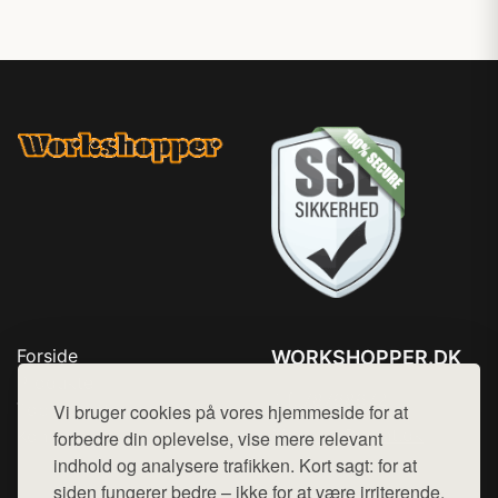
Forside
WORKSHOPPER.DK
Produkter
Tlf. 78768672
Top Rabatter
Vi bruger cookies på vores hjemmeside for at
Mail:
hej@want.dk
Kontakt
forbedre din oplevelse, vise mere relevant
indhold og analysere trafikken. Kort sagt: for at
Cookie- og privatlivspolitik
siden fungerer bedre – ikke for at være irriterende.