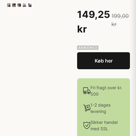
149,25
199,00
kr
kr
Køb her
Fri fragt over kr.
500
1-2 dages
levering
Sikker handel
med SSL