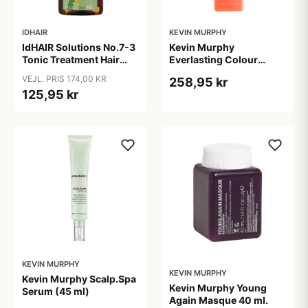
IDHAIR
KEVIN MURPHY
IdHAIR Solutions No.7-3
Kevin Murphy
Tonic Treatment Hair
Everlasting Colour
Loss (200 ml)
Leave-in Treatment (150
VEJL. PRIS 174,00 KR
258,95 kr
ml)
125,95 kr
KEVIN MURPHY
KEVIN MURPHY
Kevin Murphy Scalp.Spa
Kevin Murphy Young
Serum (45 ml)
Again Masque 40 ml.