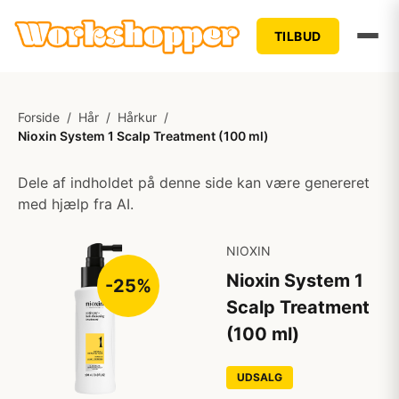
TILBUD
Forside
/
Hår
/
Hårkur
/
Nioxin System 1 Scalp Treatment (100 ml)
Dele af indholdet på denne side kan være genereret
med hjælp fra AI.
NIOXIN
Nioxin System 1
-25%
Scalp Treatment
(100 ml)
UDSALG